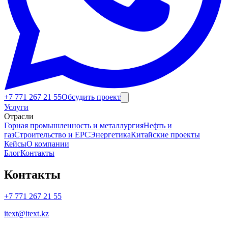
Тенденры и закупки
+7 771 267 21 55
Обсудить проект
Услуги
Отрасли
Горная промышленность и металлургия
Нефть и
газ
Строительство и EPC
Энергетика
Китайские проекты
Кейсы
О компании
Блог
Контакты
Контакты
+7 771 267 21 55
itext@itext.kz