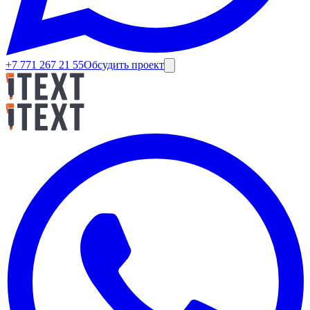
+7 771 267 21 55
Обсудить проект
Роман Джармухаметов
•
27 мая 2026 г.