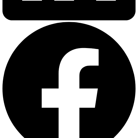
отклоняют ещё на этапе проверки документов: устав
переведён без присяжного заверения, в переводе сертификата
ISO разошлось наименование юридического лица, а
банковская гарантия оформлена так, что её формулировки не
соответствуют требованиям заказчика. Контракт уходит
конкуренту. Причина не в продукте и не в цене, а в
документации, которая не прошла формальную проверку.
Для иностранного поставщика закупки группы Самрук-
Казына и КазМунайГаз начинаются не с коммерческого
предложения, а с пакета переведённых документов. Правила
здесь жёстче, чем в обычном B2B: к отбору допускают только
тех, чьи документы оформлены и переведены по требованиям
заказчика и национального законодательства. Разберём, что
именно входит в этот пакет, какие требования предъявляют к
переводу и где иностранные компании теряют контракты на
ровном месте.
Почему перевод решает исход тендера
Закупки группы компаний Самрук-Казына регулируются
собственными Правилами, которые были разработаны с
учётом обязательств Казахстана при вступлении в ВТО и
ЕАЭС. Это означает, что формально иностранный поставщик
имеет право участвовать наравне с местными. Но право