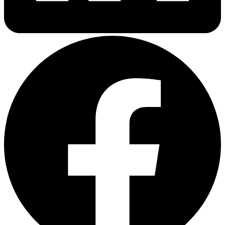
повторяется. Повторяются формулировки регламентов
безопасности, типовые разделы паспортов оборудования,
шаблоны протоколов испытаний, юридические преамбулы
контрактов. Если каждый раз платить за этот объём как за
новый, бюджет на перевод раздувается в полтора-два раза
против того, что нужно бизнесу на самом деле.
Именно эту разницу закрывают CAT-инструменты — системы
автоматизированного перевода, выстроенные вокруг памяти
переводов и глоссария. Эта статья объясняет, как они
работают, где формируется реальная экономия для
промышленного заказчика, и какие условия должны быть в
договоре с переводческим бюро, чтобы выгода от CAT
попадала к клиенту, а не оседала у подрядчика. Материал
адресован руководителям отделов закупок, технической
документации и юридических служб, отвечающим за бюджет
переводческих услуг в холдингах нефтегазового, горно-
металлургического, энергетического и строительного
секторов.
Что такое CAT-инструмент и чем он не
является
CAT расшифровывается как Computer-Assisted Translation, то