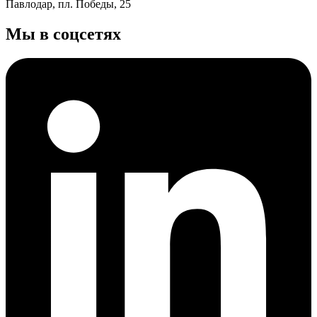
Павлодар, пл. Победы, 25
Мы в соцсетях
Промышленный холдинг в Казахстане за год заказывает
перевод от пяти до десяти миллионов слов: проектная
документация, регламенты, отчёты для аудиторов, инструкции
по эксплуатации, тендерные пакеты. У большинства этих
документов есть общее свойство, о котором редко говорят на
переговорах с подрядчиком: в них до 30–40% текста