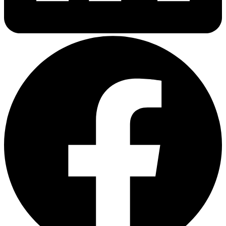
получает отчет: в прошлом квартале 47 подразделений
независимо заказывали переводы у 23 разных исполнителей.
Общий объем документооборота превысил 2,8 миллиона слов.
Бюджет перерасход на 340 тысяч тенге из-за срочных
доработок и повторных переводов. Критическая HSE-
инструкция для месторождения Тенгиз содержала
терминологическую ошибку, которая могла привести к
инциденту на производстве.
Такая ситуация типична для крупных индустриальных
структур на стадии активного роста. ERG с 67 000
сотрудников и производственными активами в черной
металлургии, алюминиевом производстве, энергетике и
логистике генерирует десятки тысяч страниц технической
документации ежемесячно. «Самрук-Қазына», управляющая
ключевыми государственными активами с совокупной
выручкой более 4,7 триллионов тенге, работает одновременно
с китайскими EPC-подрядчиками, европейскими
поставщиками оборудования и американскими аудиторами.
Каждое направление требует перевода контрактов,
технических спецификаций, сертификационных пакетов и
операционных регламентов.
Для промышленных холдингов бессистемный подход к
переводам означает не просто финансовые потери.