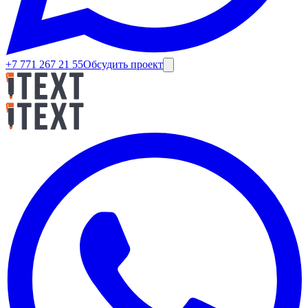
+7 771 267 21 55
Обсудить проект
Роман Джармухаметов
•
30 января 2026 г.