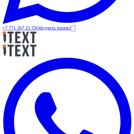
+7 771 267 21 55
Обсудить проект
Роман Джармухаметов
•
8 июня 2025 г.