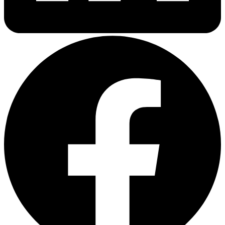
Что представляют собой договоры
страхования крупных корпоративных
рисков
Договоры страхования крупных корпоративных рисков — это
комплексные документы, охватывающие широкий спектр
потенциальных угроз для крупного бизнеса. В отличие от
стандартных страховых полисов, такие договоры часто
создаются индивидуально под конкретную компанию или
проект, учитывая уникальные особенности деятельности
страхователя.
Основные виды корпоративных рисков,
подлежащих страхованию:
Имущественные риски
— страхование
производственных объектов, оборудования, запасов
товарно-материальных ценностей
Риски ответственности
— покрытие ущерба, который
может быть причинен третьим лицам в результате