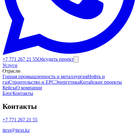
+7 771 267 21 55
Обсудить проект
Услуги
Отрасли
Юридические переводы
Горная промышленность и металлургия
Нефть и
газ
Строительство и EPC
Энергетика
Китайские проекты
Кейсы
О компании
Блог
Контакты
Контакты
+7 771 267 21 55
itext@itext.kz