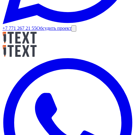
+7 771 267 21 55
Обсудить проект
Роман Джармухаметов
•
25 ноября 2025 г.