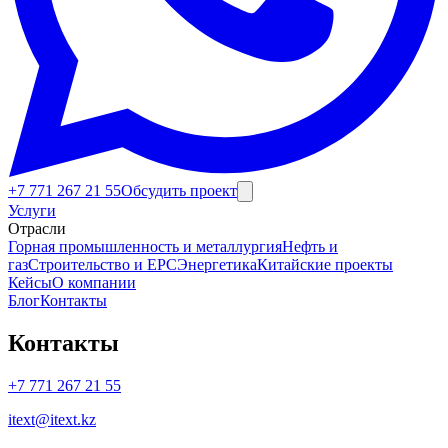
+7 771 267 21 55
Обсудить проект
Услуги
Отрасли
Бизнес
Горная промышленность и металлургия
Нефть и
газ
Строительство и EPC
Энергетика
Китайские проекты
Кейсы
О компании
Блог
Контакты
Контакты
+7 771 267 21 55
itext@itext.kz