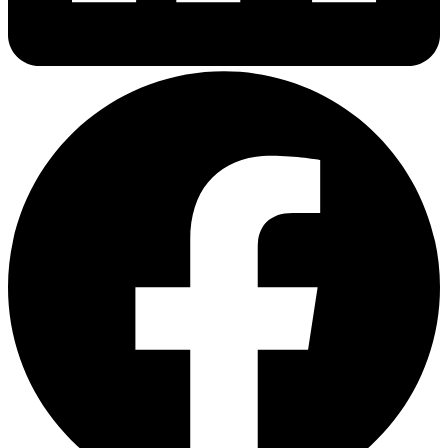
Казахстан в 2024 году привлек рекордные $15,7 млрд
иностранных инвестиций — это на 88% больше, чем годом
ранее. За первые девять месяцев 2024 года в стране запущено
45 инвестиционных проектов общей стоимостью $1,3 млрд,
создано более 6 тысяч новых рабочих мест. Но за каждым из
этих проектов стоит гора документации, которая должна быть
переведена с абсолютной точностью.
Почему перевод учредительных
документов — это не просто перевод
текста
Представьте ситуацию: европейский инвестор вкладывает $50
млн в создание совместного предприятия в Казахстане. В
акционерном соглашении на английском языке четко
прописан механизм drag-along rights (право принудительной
продажи долей). Переводчик, не имеющий специализации в
корпоративном праве, переводит это как «право
принудительной продажи», упустив критически важные
нюансы реализации этого механизма в рамках казахстанского