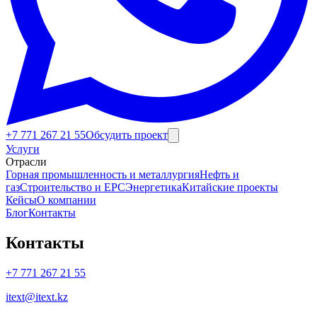
+7 771 267 21 55
Обсудить проект
Юридические переводы
Услуги
Отрасли
Горная промышленность и металлургия
Нефть и
газ
Строительство и EPC
Энергетика
Китайские проекты
Кейсы
О компании
Блог
Контакты
Контакты
+7 771 267 21 55
itext@itext.kz