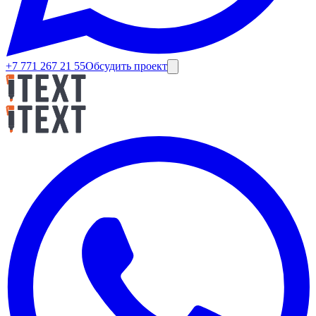
+7 771 267 21 55
Обсудить проект
Роман Джармухаметов
•
8 мая 2025 г.