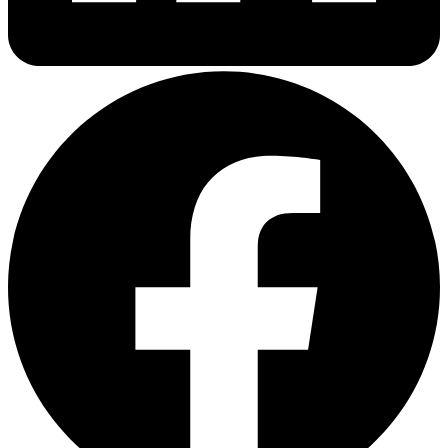
Что такое судебные решения и
исполнительные листы
Судебные решения — это официальные документы,
вынесенные судом по результатам рассмотрения
гражданского, административного или уголовного дела. Они
содержат мотивировочную и резолютивную части, в которых
отражаются обстоятельства дела, правовые обоснования и
итоговое постановление суда.
Исполнительные листы, в свою очередь, являются
документами, выдаваемыми на основании судебных решений
для принудительного исполнения содержащихся в них
предписаний. Они представляют собой официальное
подтверждение права взыскателя на принудительное
исполнение решения суда.
Важно
: Перевод этих документов требует не
только безупречного владения юридической
терминологией на обоих языках, но и глубокого
понимания правовых систем соответствующих
стран.