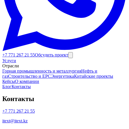
+7 771 267 21 55
Обсудить проект
Услуги
Технические переводы
Отрасли
Горная промышленность и металлургия
Нефть и
газ
Строительство и EPC
Энергетика
Китайские проекты
Кейсы
О компании
Блог
Контакты
Контакты
+7 771 267 21 55
itext@itext.kz