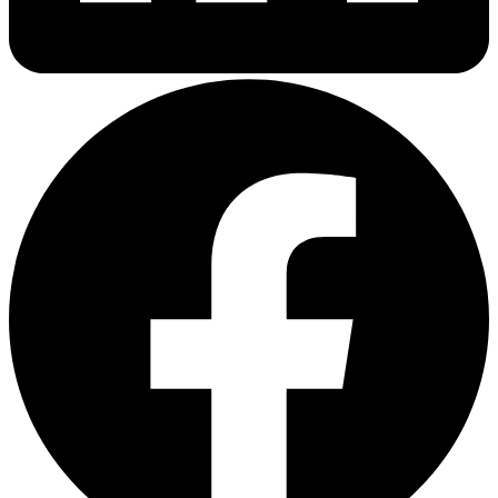
Почему перевод технической
документации критически важен
Техническая документация сопровождает каждую единицу
оборудования: это
инструкции по эксплуатации
, схемы
подключения, сертификаты соответствия, паспорта
безопасности, спецификации, чертежи и многое другое. Без
качественного перевода этих документов невозможно:
провести сертификацию продукции в Казахстане
безопасно смонтировать и запустить оборудование
обучить персонал и обеспечить техподдержку
Особенно важно это для оборудования из Китая, где
оригинальные документы чаще всего составлены на
китайском языке, а их перевод требует не только знания языка,
но и понимания специфики технической терминологии.
Как выглядит процесс перевода на