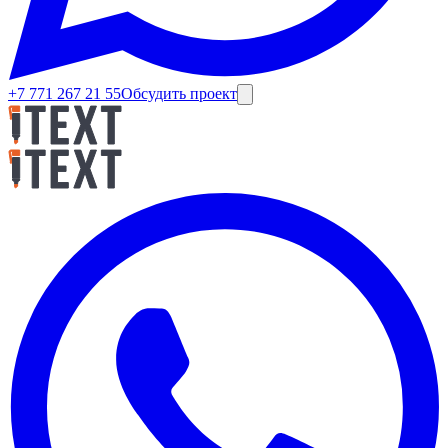
+7 771 267 21 55
Обсудить проект
Роман Джармухаметов
•
15 апреля 2025 г.